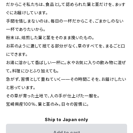
だからこそ私たちは、食品として認められた葉と茎だけを、まっす
ぐにお届けしています。
手間を惜しまないのは、毎日の一杯だからこそ、ごまかしのない
一杯でありたいから。
粉末は、焙煎した葉と茎をそのまま挽いたもの。
お茶のように漉して捨てる部分がなく、草のすべてを、まるごと口
にできます。
お湯に溶かして香ばしい一杯に。水やお気に入りの飲み物に混ぜ
て。料理にひとふり加えても。
急がず、習慣として重ねていく——その時間こそを、お届けしたい
と思っています。
その草が育った土地で、人の手が仕上げた一服を。
宮崎県産100％、葉と茎のみ。日々の習慣に。
Ship to Japan only
Add to cart