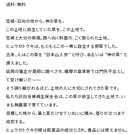
送料：無料
宮崎・日向の地から、神の草を。
この土地に自生していた草を、この土地で。
宮崎と大分の県境。西へ向く斜面の、ごく限られた土地。
ヒュウガトウキは、もともとこの一帯に自生する野草でした。
古来、人はこの草を “日本山人参” と呼び、あるいは “神の草” と
讃えました。
延岡の藩主が薬師に調べさせ、薩摩の島津家では門外不出とし
て受け継いだ——
そう語り継がれるほど、土地の人に大切にされてきた草です。
私たち日向当帰再生保全会は、この草が自生してきた土地で、い
まも無農薬で育てています。
収穫した株から、葉と茎だけをていねいに摘み、香りが立つまで
焙煎する。
ヒュウガトウキの根は医薬品の成分とされ、食品には使えません。