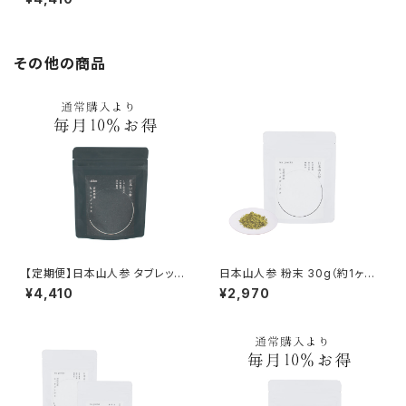
その他の商品
【定期便】日本山人参 タブレット
日本山人参 粉末 30g（約1ヶ月
150錠【1ヶ月ごとにお届け】
分）
¥4,410
¥2,970