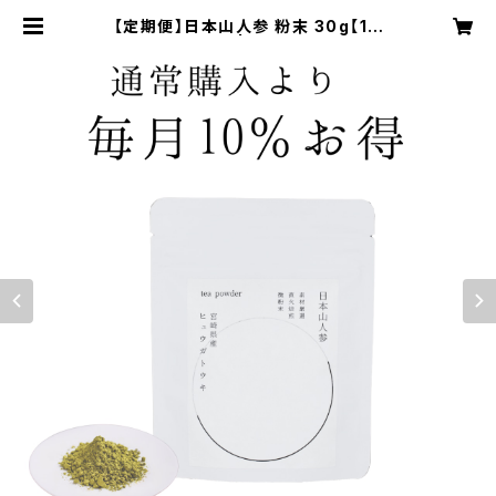
【定期便】日本山人参 粉末 30g【1ヶ
月ごとにお届け】 | 日向当帰再生保全
会