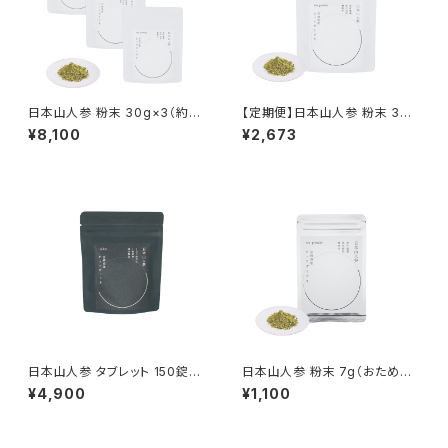
日本山人参 粉末 30g×3（約3
【定期便】日本山人参 粉末 30g
ヶ月分）
【1ヶ月ごとにお届け】
¥8,100
¥2,673
日本山人参 タブレット 150錠
日本山人参 粉末 7g（おためし
（約1ヶ月分）
約1週間）
¥4,900
¥1,100