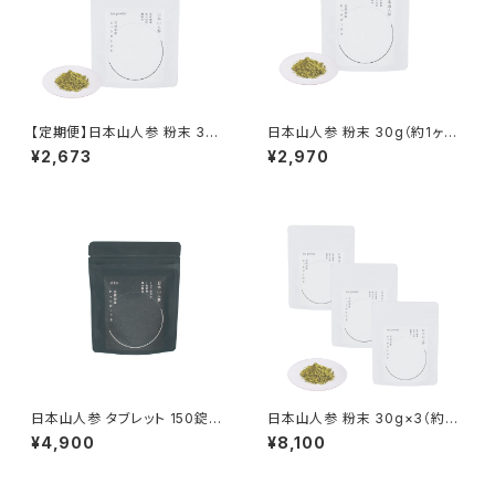
【定期便】日本山人参 粉末 30g
日本山人参 粉末 30g（約1ヶ月
【1ヶ月ごとにお届け】
分）
¥2,673
¥2,970
日本山人参 タブレット 150錠
日本山人参 粉末 30g×3（約3
（約1ヶ月分）
ヶ月分）
¥4,900
¥8,100