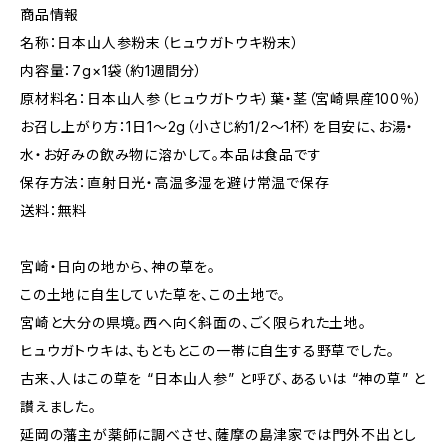
商品情報
名称：日本山人参粉末（ヒュウガトウキ粉末）
内容量：7g×1袋（約1週間分）
原材料名：日本山人参（ヒュウガトウキ）葉・茎（宮崎県産100％）
お召し上がり方：1日1〜2g（小さじ約1/2〜1杯）を目安に、お湯・
水・お好みの飲み物に溶かして。本品は食品です
保存方法：直射日光・高温多湿を避け常温で保存
送料：無料
宮崎・日向の地から、神の草を。
この土地に自生していた草を、この土地で。
宮崎と大分の県境。西へ向く斜面の、ごく限られた土地。
ヒュウガトウキは、もともとこの一帯に自生する野草でした。
古来、人はこの草を “日本山人参” と呼び、あるいは “神の草” と
讃えました。
延岡の藩主が薬師に調べさせ、薩摩の島津家では門外不出とし