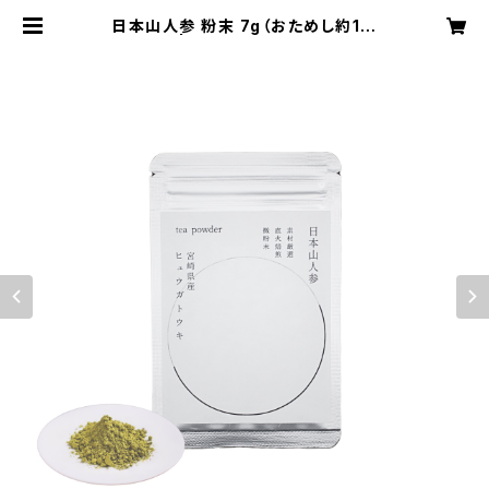
日本山人参 粉末 7g（おためし約1週
間） | 日向当帰再生保全会