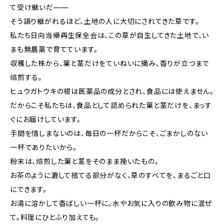
て受け継いだ——
そう語り継がれるほど、土地の人に大切にされてきた草です。
私たち日向当帰再生保全会は、この草が自生してきた土地で、い
まも無農薬で育てています。
収穫した株から、葉と茎だけをていねいに摘み、香りが立つまで
焙煎する。
ヒュウガトウキの根は医薬品の成分とされ、食品には使えません。
だからこそ私たちは、食品として認められた葉と茎だけを、まっす
ぐにお届けしています。
手間を惜しまないのは、毎日の一杯だからこそ、ごまかしのない
一杯でありたいから。
粉末は、焙煎した葉と茎をそのまま挽いたもの。
お茶のように漉して捨てる部分がなく、草のすべてを、まるごと口
にできます。
お湯に溶かして香ばしい一杯に。水やお気に入りの飲み物に混ぜ
て。料理にひとふり加えても。