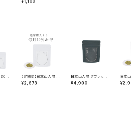
¥1,100
30g×
【定期便】日本山人参 粉
日本山人参 タブレット 1
日本山
末 30g【1ヶ月ごとにお
50錠（約1ヶ月分）
（約1
¥2,673
¥4,900
¥2,9
届け】