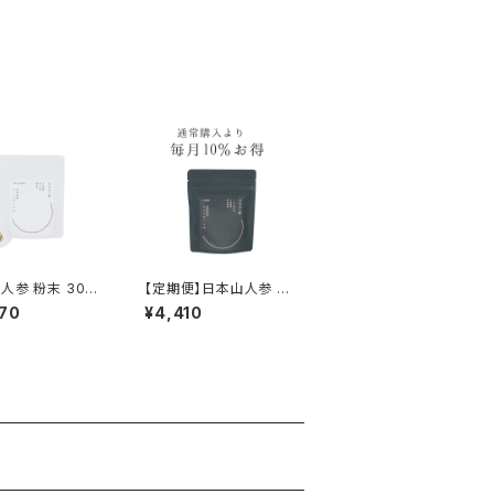
人参 粉末 30g
【定期便】日本山人参 タ
ヶ月分）
ブレット 150錠【1ヶ月ご
70
¥4,410
とにお届け】