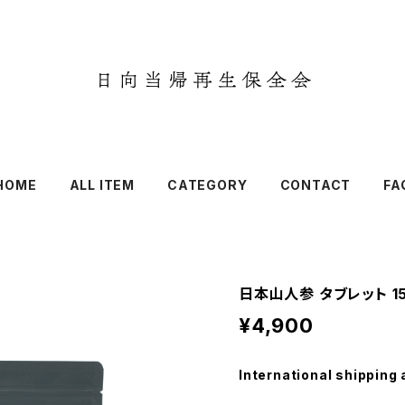
HOME
ALL ITEM
CATEGORY
CONTACT
FA
日本山人参 タブレット 1
¥4,900
International shipping 