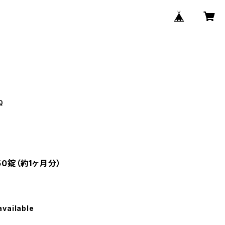
Q
50錠（約1ヶ月分）
available