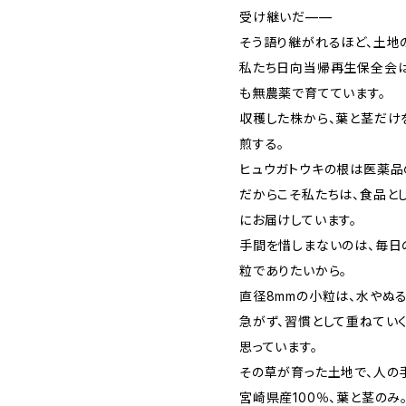
受け継いだ——
そう語り継がれるほど、土地
私たち日向当帰再生保全会は
も無農薬で育てています。
収穫した株から、葉と茎だけ
煎する。
ヒュウガトウキの根は医薬品
だからこそ私たちは、食品と
にお届けしています。
手間を惜しまないのは、毎日
粒でありたいから。
直径8mmの小粒は、水やぬる
急がず、習慣として重ねてい
思っています。
その草が育った土地で、人の
宮崎県産100％、葉と茎のみ