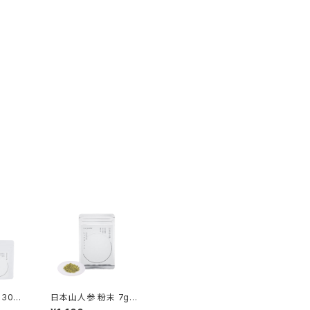
30g×
日本山人参 粉末 7g
（おためし約1週間）