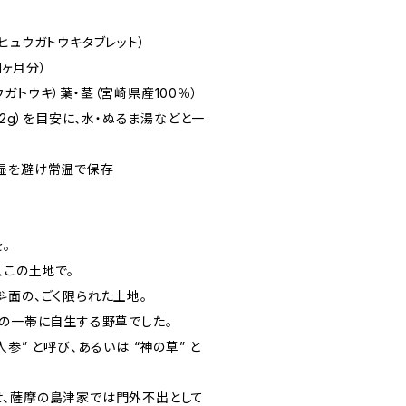
ヒュウガトウキタブレット）
1ヶ月分）
ガトウキ）葉・茎（宮崎県産100％）
.2g）を目安に、水・ぬるま湯などと一
湿を避け常温で保存
。
、この土地で。
斜面の、ごく限られた土地。
この一帯に自生する野草でした。
参” と呼び、あるいは “神の草” と
、薩摩の島津家では門外不出として