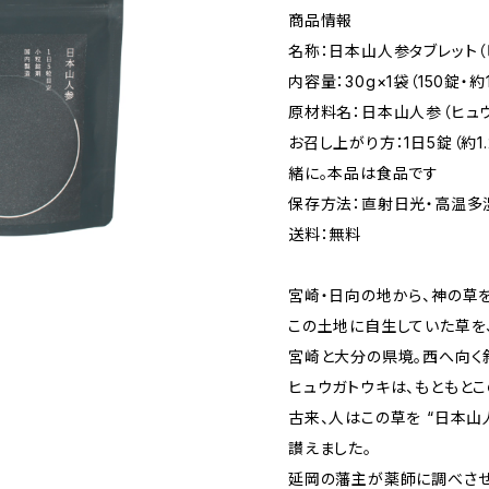
商品情報
名称：日本山人参タブレット（
内容量：30g×1袋（150錠・約
原材料名：日本山人参（ヒュウ
お召し上がり方：1日5錠（約1
緒に。本品は食品です
保存方法：直射日光・高温多
送料：無料
宮崎・日向の地から、神の草を
この土地に自生していた草を
宮崎と大分の県境。西へ向く
ヒュウガトウキは、もともと
古来、人はこの草を “日本山人
讃えました。
延岡の藩主が薬師に調べさせ