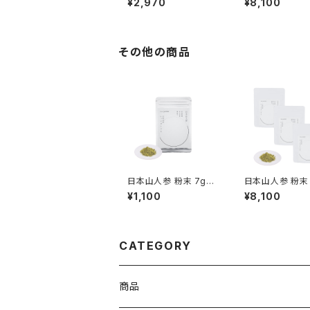
¥2,970
¥8,100
その他の商品
日本山人参 粉末 7g
日本山人参 粉末 
（おためし約1週間）
3（約3ヶ月分）
¥1,100
¥8,100
CATEGORY
商品